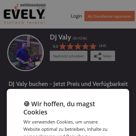
Login
Als Dienstleister registrieren
DJ Valy
(ID:
1036
)
(44)
5,0
Nachricht schreiben
Teilen
DJ Valy buchen - Jetzt Preis und Verfügbarkeit
prüfen!
🍪 Wir hoffen, du magst
Cookies
Wir verwenden Cookies, um unsere
Website optimal zu betreiben, Inhalte zu
bis