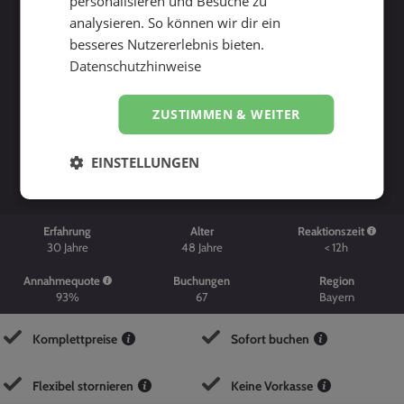
personalisieren und Besuche zu
analysieren. So können wir dir ein
besseres Nutzererlebnis bieten.
Datenschutzhinweise
ZUSTIMMEN & WEITER
Suche starten
EINSTELLUNGEN
Erfahrung
Alter
Reaktionszeit
30
Jahre
48
Jahre
< 12h
Annahmequote
Buchungen
Region
93%
67
Bayern
Komplettpreise
Sofort buchen
Flexibel stornieren
Keine Vorkasse