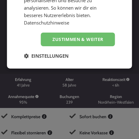
personalisieren und Besuche zu
analysieren. So können wir dir ein
besseres Nutzererlebnis bieten.
Datenschutzhinweise
ZUSTIMMEN & WEITER
Suche starten
EINSTELLUNGEN
Erfahrung
Alter
Reaktionszeit
41
Jahre
58
Jahre
< 6h
Annahmequote
Buchungen
Region
95%
239
Nordrhein-Westfalen
Komplettpreise
Sofort buchen
Flexibel stornieren
Keine Vorkasse