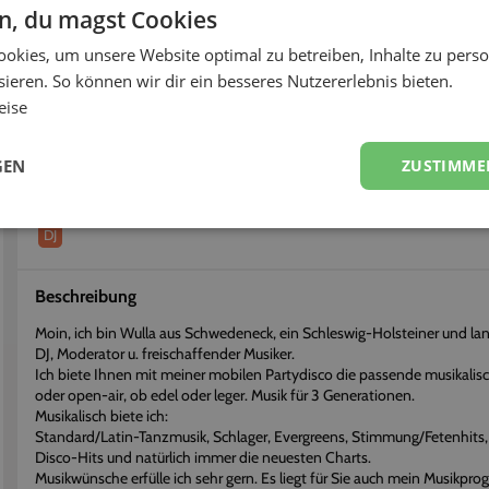
< 12h
82%
en, du magst Cookies
okies, um unsere Website optimal zu betreiben, Inhalte zu perso
fort buchen
Flexibel stornieren
ieren. So können wir dir ein besseres Nutzererlebnis bieten.
eise
Über
DJ Wulla
Erhalte einen persönlichen Eindruck vom Dienstleister
GEN
ZUSTIMME
Dienstleistungen
DJ
Beschreibung
Moin, ich bin Wulla aus Schwedeneck, ein Schleswig-Holsteiner und lan
DJ, Moderator u. freischaffender Musiker.
Ich biete Ihnen mit meiner mobilen Partydisco die passende musikali
oder open-air, ob edel oder leger. Musik für 3 Generationen.
Musikalisch biete ich:
Standard/Latin-Tanzmusik, Schlager, Evergreens, Stimmung/Fetenhits, O
Disco-Hits und natürlich immer die neuesten Charts.
Musikwünsche erfülle ich sehr gern. Es liegt für Sie auch mein Musikpr