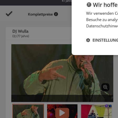
41
Jahre
77
Jahre
🍪 Wir hoff
Wir verwenden Co
Komplettpreise
So
Besuche zu analys
Datenschutzhinw
DJ Wulla
DJ
(
77
Jahre)
EINSTELLUN
.