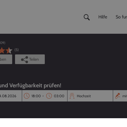
Hilfe
So fun
909
)
(5)
iben
Teilen
 und Verfügbarkeit prüfen!
-
Reaktionszeit
Annahmequote