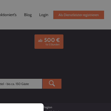
ktioniert’s
Blog
Login
Als Dienstleister registrieren
500
€
ab
für 5 Stunden
Buchungen
Region