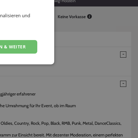
11
Schleswig-Holstein
nalisieren und
Keine Vorkasse
N & WEITER
gjähriger erfahrener
sche Umrahmung für Ihr Event, ob im Raum
ldies, Country, Rock, Pop, Black, RMB, Punk, Metal, DanceClassics,
ogramm zur Einsicht bereit. Mit dezenter Moderation, einem perfekten