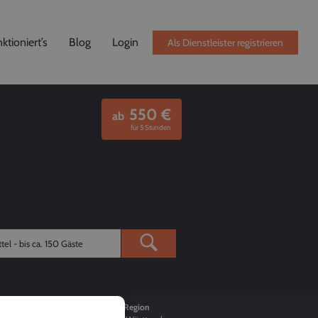
ktioniert’s
Blog
Login
Als Dienstleister registrieren
550
€
ab
für 5 Stunden
Buchungen
Region