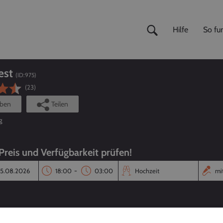
Hilfe
So fun
est
(ID:
975
)
(23)
iben
Teilen
g
t Preis und Verfügbarkeit prüfen!
-
Reaktionszeit
Annahmequote