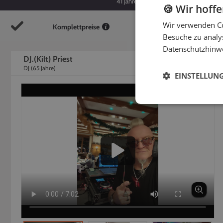
41
Jahre
65
Jahre
🍪 Wir hoff
Wir verwenden Co
Komplettpreise
So
Besuche zu analys
Datenschutzhinw
DJ.(Kilt) Priest
DJ
(
65
Jahre)
EINSTELLUN