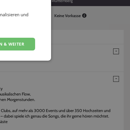
42
Baden-Württemberg
nalisieren und
Keine Vorkasse
N & WEITER
ty
usikalischen Flow,
frühen Morgenstunden.
en Clubs, auf mehr als 3000 Events und über 350 Hochzeiten und
– dabei spiele ich genau die Songs, die ihr gerne hören möchtet.
Gäste