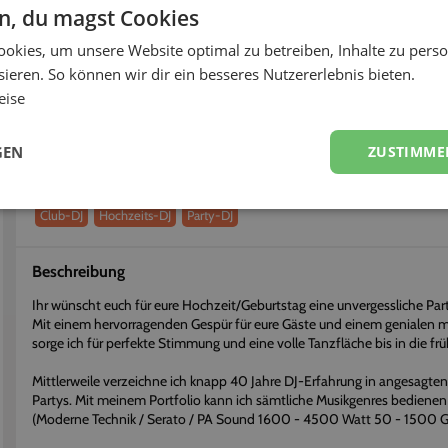
< 12h
88%
en, du magst Cookies
okies, um unsere Website optimal zu betreiben, Inhalte zu perso
fort buchen
Flexibel stornieren
ieren. So können wir dir ein besseres Nutzererlebnis bieten.
eise
Über
DJ.(Kilt) Priest
Erhalte einen persönlichen Eindruck vom Dienstleister
GEN
ZUSTIMME
Dienstleistungen
Club-DJ
Hochzeits-DJ
Party-DJ
Beschreibung
Ihr wünscht euch für eure Hochzeit/Geburtstag eine unvergessliche Par
Mit einem hervorragenden Gespür für eure Gäste und einem genialen m
sorge ich für perfekte Stimmung und eine volle Tanzfläche bis in die 
Mittlerweile verzeichne ich knapp 40 Jahre DJ-Erfahrung in angesagt
Partys. Mit meinem Portfolio kann ich sämtliche Musikgenres bedienen 
(Moderne Technik / Serato / PA Sound 1600 - 4500 Watt 50 - 1500 