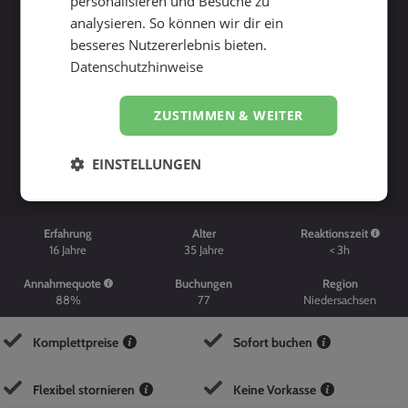
personalisieren und Besuche zu
analysieren. So können wir dir ein
besseres Nutzererlebnis bieten.
Datenschutzhinweise
ZUSTIMMEN & WEITER
Suche starten
EINSTELLUNGEN
Erfahrung
Alter
Reaktionszeit
16
Jahre
35
Jahre
< 3h
Annahmequote
Buchungen
Region
88%
77
Niedersachsen
Komplettpreise
Sofort buchen
Flexibel stornieren
Keine Vorkasse