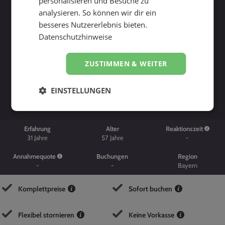
personalisieren und Besuche zu
analysieren. So können wir dir ein
besseres Nutzererlebnis bieten.
Datenschutzhinweise
ZUSTIMMEN & WEITER
Suche starten
EINSTELLUNGEN
Erfahrung
Alter
Reaktionszeit
31
Jahre
57
Jahre
-
Annahmequote
Buchungen
Region
-
-
Bayern
Komplettpreise
Sofort buchen
Flexibel stornieren
Keine Vorkasse