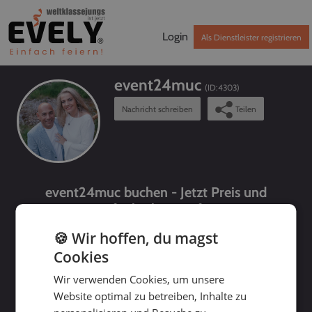
Login
Als Dienstleister registrieren
event24muc
(ID:
4303
)
Nachricht schreiben
Teilen
event24muc buchen - Jetzt Preis und
Verfügbarkeit prüfen!
🍪 Wir hoffen, du magst
Cookies
Wir verwenden Cookies, um unsere
Website optimal zu betreiben, Inhalte zu
bis