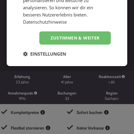
personalisieren und Besuche zu
analysieren. So können wir dir ein
besseres Nutzererlebnis bieten.
Datenschutzhinweise
ZUSTIMMEN & WEITER
Suche starten
EINSTELLUNGEN
Erfahrung
Alter
Reaktionszeit
23
Jahre
41
Jahre
< 6h
Annahmequote
Buchungen
Region
91%
33
Sachsen
Komplettpreise
Sofort buchen
Flexibel stornieren
Keine Vorkasse