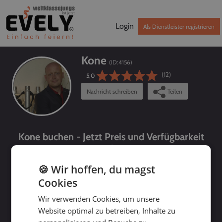
Login
Als Dienstleister registrieren
Kone
(ID:
4156
)
(12)
5,0
Nachricht schreiben
Teilen
Kone buchen - Jetzt Preis und Verfügbarkeit
prüfen!
🍪 Wir hoffen, du magst
Cookies
Wir verwenden Cookies, um unsere
Website optimal zu betreiben, Inhalte zu
bis