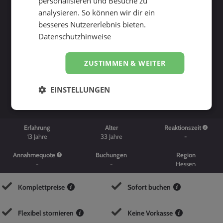
personalisieren und Besuche zu
analysieren. So können wir dir ein
besseres Nutzererlebnis bieten.
Datenschutzhinweise
ZUSTIMMEN & WEITER
Suche starten
EINSTELLUNGEN
Erfahrung
Alter
Reaktionszeit
13
Jahre
33
Jahre
-
Annahmequote
Buchungen
Region
-
-
Hessen
Komplettpreise
Sofort buchen
Flexibel stornieren
Keine Vorkasse