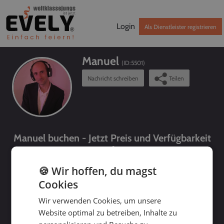
Login
Als Dienstleister registrieren
Manuel
(ID:
5501
)
Nachricht schreiben
Teilen
Manuel buchen - Jetzt Preis und Verfügbarkeit
prüfen!
🍪 Wir hoffen, du magst
Cookies
Wir verwenden Cookies, um unsere
Website optimal zu betreiben, Inhalte zu
bis