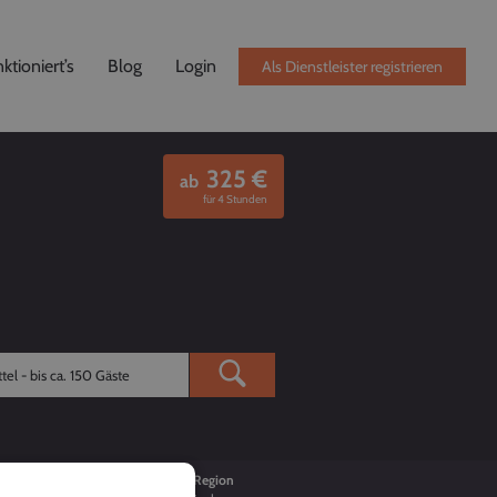
ktioniert’s
Blog
Login
Als Dienstleister registrieren
325
€
ab
für 4 Stunden
Buchungen
Region