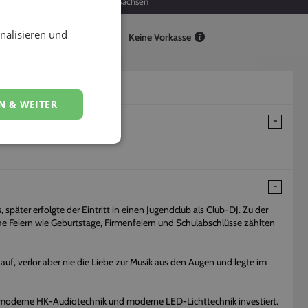
35
Sachsen
nalisieren und
Keine Vorkasse
N & WEITER
später erfolgte der Eintritt in einen Jugendclub als Club-DJ. Zu der
e Feiern wie Geburtstage, Firmenfeiern und Schulabschlüsse zählten
auf, verlor aber nie die Liebe zur Musik aus den Augen und legte im
n moderne HK-Audiotechnik und moderne LED-Lichttechnik investiert.