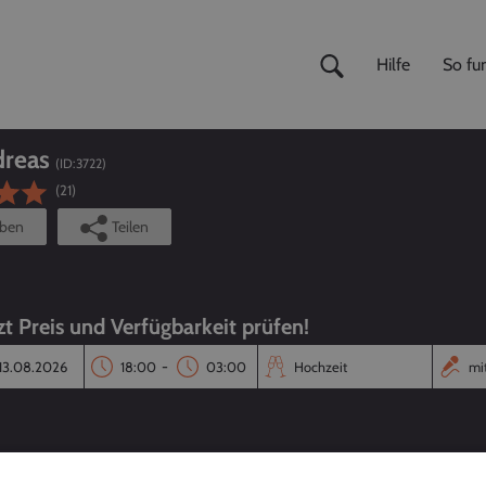
Hilfe
So fun
dreas
(ID:
3722
)
(21)
iben
Teilen
t Preis und Verfügbarkeit prüfen!
-
Reaktionszeit
Annahmequote