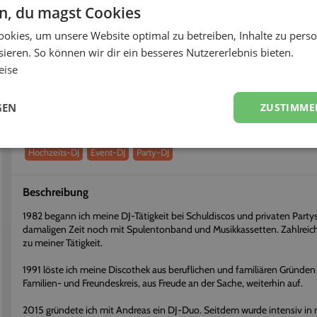
< 3h
97%
en, du magst Cookies
okies, um unsere Website optimal zu betreiben, Inhalte zu perso
fort buchen
Flexibel stornieren
ieren. So können wir dir ein besseres Nutzererlebnis bieten.
eise
Über
Mario & Andreas
Erhalte einen persönlichen Eindruck vom Dienstleister
GEN
ZUSTIMME
Dienstleistungen
Hochzeits-DJ
Event-DJ
Party-DJ
Beschreibung
1982 begann ich meine DJ-Tätigkeit bei Schuldiscos und privaten Partys, 
damaligen Zeit noch mit Spulentonband und Musikkassetten. Zahlreich
zu meiner Tätigkeit.
1991 löste ich meine Discothek aus beruflichen und familiären Gründen 
Familien- und Freundeskreis, aus Freude an der Sache, weiterhin auf.
2015 gründete ich mit Andreas ein DJ-Duo. Seitdem wurde intensiv i