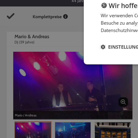
44
Jahre
59
Jahre
🍪 Wir hoff
Wir verwenden Co
Komplettpreise
So
Besuche zu analys
Datenschutzhinw
Mario & Andreas
DJ
(
59
Jahre)
EINSTELLUN
Mario / Andreas