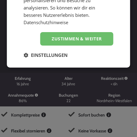
personalisieren und Besuche zu
analysieren. So können wir dir ein
besseres Nutzererlebnis bieten.
Datenschutzhinweise
ZUSTIMMEN & WEITER
Suche starten
EINSTELLUNGEN
Erfahrung
Alter
Reaktionszeit
16
Jahre
34
Jahre
< 6h
Annahmequote
Buchungen
Region
86%
22
Nordrhein-Westfalen
Komplettpreise
Sofort buchen
Flexibel stornieren
Keine Vorkasse