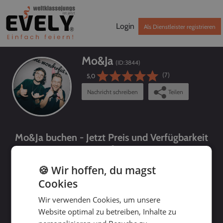
Login
Als Dienstleister registrieren
Mo&Ja
(ID:
3844
)
(7)
5,0
Nachricht schreiben
Teilen
Mo&Ja buchen - Jetzt Preis und Verfügbarkeit
prüfen!
🍪 Wir hoffen, du magst
Cookies
Wir verwenden Cookies, um unsere
Website optimal zu betreiben, Inhalte zu
bis