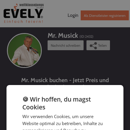
Login
Als Dienstleister registrieren
Mr. Musick
(ID:
2432
)
Nachricht schreiben
Teilen
Mr. Musick buchen - Jetzt Preis und
Verfügbarkeit prüfen!
🍪 Wir hoffen, du magst
Cookies
Wir verwenden Cookies, um unsere
Website optimal zu betreiben, Inhalte zu
bis