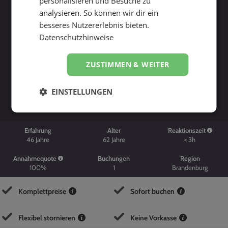
personalisieren und Besuche zu
analysieren. So können wir dir ein
besseres Nutzererlebnis bieten.
Datenschutzhinweise
ZUSTIMMEN & WEITER
Suche starten
EINSTELLUNGEN
Erfahrung
Alter
Reaktionszeit
46
Jahre
62
Jahre
< 3h
Annahmequote
Buchungen
Region
100%
1
Brandenburg
Komplettpreise
Sofort buchen
Flexibel stornieren
Keine Vorkasse