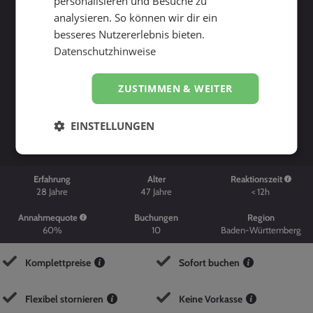
personalisieren und Besuche zu
analysieren. So können wir dir ein
besseres Nutzererlebnis bieten.
Datenschutzhinweise
ZUSTIMMEN & WEITER
Suche starten
EINSTELLUNGEN
Erfahrung
Alter
Reaktionszeit
28
Jahre
47
Jahre
< 12h
Annahmequote
Buchungen
Region
60%
10
Baden-Württemberg
Komplettpreise
Sofort buchen
Flexibel stornieren
Keine Vorkasse