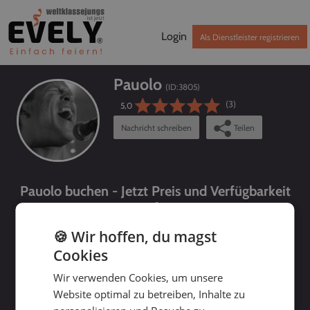
Login
Als Dienstleister registrieren
Pauolo
(ID:
3805
)
(3)
5,0
Nachricht schreiben
Teilen
Pauolo buchen - Jetzt Preis und Verfügbarkeit
prüfen!
🍪 Wir hoffen, du magst
Cookies
Wir verwenden Cookies, um unsere
Website optimal zu betreiben, Inhalte zu
bis