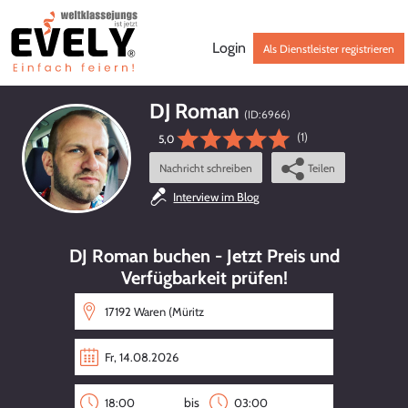
Login
Als Dienstleister registrieren
DJ Roman
(ID:
6966
)
(1)
5,0
Nachricht schreiben
Teilen
Interview im Blog
DJ Roman buchen - Jetzt Preis und
Verfügbarkeit prüfen!
bis