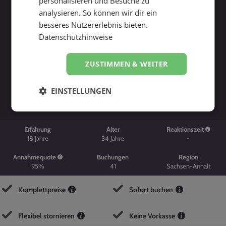
personalisieren und Besuche zu
analysieren. So können wir dir ein
besseres Nutzererlebnis bieten.
Datenschutzhinweise
ZUSTIMMEN & WEITER
Suche starten
EINSTELLUNGEN
Erfahrung
Alter
Reaktionszeit
18
Jahre
34
Jahre
-
Annahmequote
Buchungen
Region
95%
41
Sachsen-Anhalt
Komplettpreise
Sofort buchen
Flexibel stornieren
Keine Vorkasse