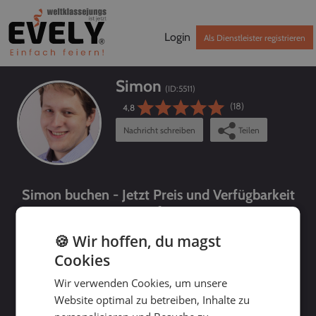
Login
Als Dienstleister registrieren
Simon
(ID:
5511
)
(18)
4,8
Nachricht schreiben
Teilen
Simon buchen - Jetzt Preis und Verfügbarkeit
prüfen!
🍪 Wir hoffen, du magst
Cookies
Wir verwenden Cookies, um unsere
Website optimal zu betreiben, Inhalte zu
bis