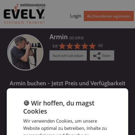
Login
Als Dienstleister registrieren
Armin
(ID:
5393
)
(6)
5,0
Nachricht schreiben
Teilen
Armin buchen - Jetzt Preis und Verfügbarkeit
prüfen!
🍪 Wir hoffen, du magst
Cookies
Wir verwenden Cookies, um unsere
Website optimal zu betreiben, Inhalte zu
bis