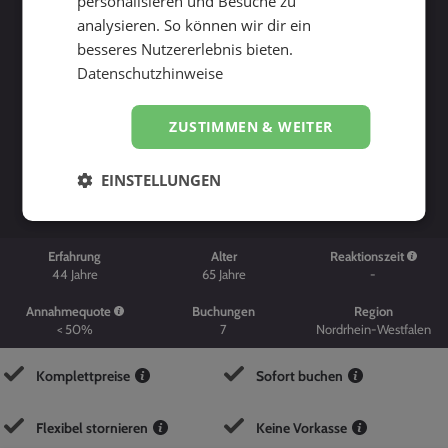
personalisieren und Besuche zu
analysieren. So können wir dir ein
besseres Nutzererlebnis bieten.
Datenschutzhinweise
ZUSTIMMEN & WEITER
Suche starten
EINSTELLUNGEN
Erfahrung
Alter
Reaktionszeit
44
Jahre
65
Jahre
-
Annahmequote
Buchungen
Region
< 50%
7
Nordrhein-Westfalen
Komplettpreise
Sofort buchen
Flexibel stornieren
Keine Vorkasse