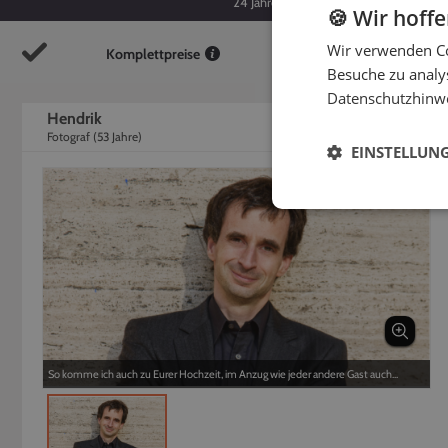
24
Jahre
53
Jahre
🍪 Wir hoff
Wir verwenden Co
Komplettpreise
So
Besuche zu analys
Datenschutzhinw
Hendrik
Fotograf
(
53
Jahre)
EINSTELLUN
So komme ich auch zu Eurer Hochzeit, im Anzug wie jeder andere Gast auch...