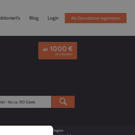
ktioniert’s
Blog
Login
Als Dienstleister registrieren
1000
€
ab
für 5 Stunden
Buchungen
Region