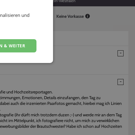
-
Nordrhein-Westfalen
nalisieren und
Keine Vorkasse
N & WEITER
afie und Hochzeitsreportagen.
 Stimmungen, Emotionen, Details einzufangen, den Tag zu
dabei auch die inzenierten Paarfotos gemacht, hierbei mag ich Linien
.
tografie (ihr dürft mich trotzdem duzen ;-) und werde mir an dem Tag
nicht im Mittelpunkt, ich fotografiere nicht, um mich zu verwirklichen
 Bewerbungsbilder der Brautschwester? Habe ich schon auf Hochzeiten