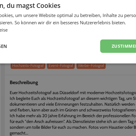
-
-
en, du magst Cookies
okies, um unsere Website optimal zu betreiben, Inhalte zu perso
fort buchen
Flexibel stornieren
ieren. So können wir dir ein besseres Nutzererlebnis bieten.
eise
Über
Hendrik
Erhalte einen persönlichen Eindruck vom Dienstleister
GEN
ZUSTIMME
Dienstleistungen
Hochzeits-Fotograf
Event-Fotograf
Werbe-Fotograf
Beschreibung
Euer Hochzeitsfotograf aus Düsseldorf mit moderner Hochzeitsfotogr
Ich begleite Euch als Hochzeitsfotograf an diesem wichtigen Tag, um
dokumentieren und viele Erinnerungen festzuhalten. Natürlich werden 
und Farben, kann aber auch im Grünen und schwarzweiss fotografieren
Ich habe mehr als 20 Jahre Erfahrung im Bereich der professionellen Fo
für euch "den Arsch aufreissen". Als Dienstleister stehe ich an dem Tag 
sondern um tolle Bilder für euch zu machen. Fotos vom Haustier oder
gemacht...