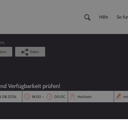
Hilfe
So fun
77
)
iben
Teilen
und Verfügbarkeit prüfen!
-
Reaktionszeit
Annahmequote