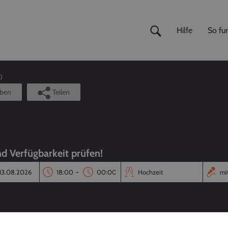
Hilfe
So fun
2
)
iben
Teilen
nd Verfügbarkeit prüfen!
-
Reaktionszeit
Annahmequote