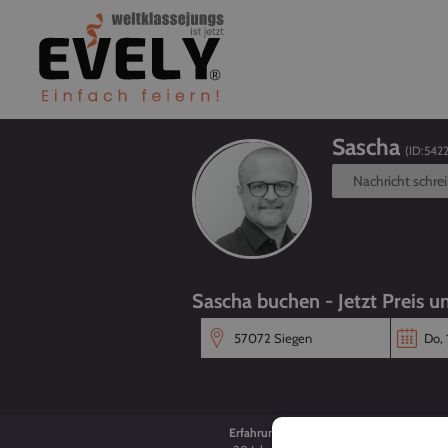
Sascha
(ID:
542
Nachricht schre
Sascha buchen - Jetzt Preis u
Erfahrung
Alter