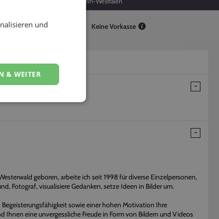
-
Nordrhein-Westfalen
nalisieren und
Keine Vorkasse
N & WEITER
esterwald geboren, arbeite ich seit 1998 für diverse Einzelpersonen,
nd, Fotograf, visualisiere Gedanken, setze Ideen in Bilder um.
d Begeisterungsfähigkeit sowie einer hohen Motivation Ihre
und Ihnen eine unvergessliche Freude in Form von Bildern und Videos