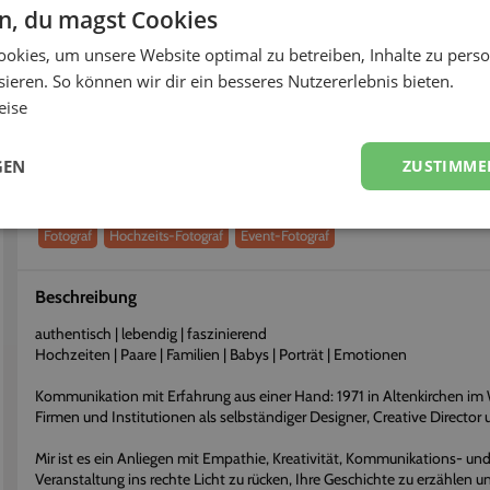
-
-
en, du magst Cookies
okies, um unsere Website optimal zu betreiben, Inhalte zu perso
fort buchen
Flexibel stornieren
ieren. So können wir dir ein besseres Nutzererlebnis bieten.
eise
Über
Sascha
Erhalte einen persönlichen Eindruck vom Dienstleister
GEN
ZUSTIMME
Dienstleistungen
Fotograf
Hochzeits-Fotograf
Event-Fotograf
Beschreibung
authentisch | lebendig | faszinierend
Hochzeiten | Paare | Familien | Babys | Porträt | Emotionen
Kommunikation mit Erfahrung aus einer Hand: 1971 in Altenkirchen im W
Firmen und Institutionen als selbständiger Designer, Creative Director u
Mir ist es ein Anliegen mit Empathie, Kreativität, Kommunikations- un
Veranstaltung ins rechte Licht zu rücken, Ihre Geschichte zu erzählen 