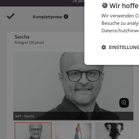
28
Jahre
55
Jahre
🍪 Wir hoff
Wir verwenden Co
Komplettpreise
So
Besuche zu analys
Datenschutzhinw
Sascha
Fotograf
(
55
Jahre)
EINSTELLUN
SaM – Sascha