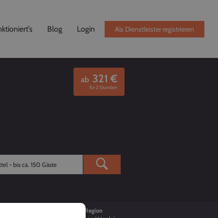
ktioniert’s
Blog
Login
Als Dienstleister registrieren
321
€
ab
für 2 Stunden
Buchungen
Region