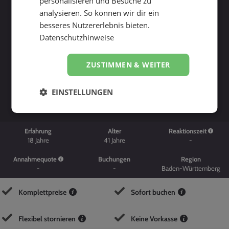
personalisieren und Besuche zu
analysieren. So können wir dir ein
besseres Nutzererlebnis bieten.
Datenschutzhinweise
ZUSTIMMEN & WEITER
Suche starten
EINSTELLUNGEN
Erfahrung
Alter
Reaktionszeit
18
Jahre
41
Jahre
-
Annahmequote
Buchungen
Region
-
-
Baden-Württemberg
Komplettpreise
Sofort buchen
Flexibel stornieren
Keine Vorkasse