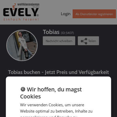
Login
Als Dienstleister registrieren
Tobias
(ID:
5407
)
Nachricht schreiben
Teilen
Tobias buchen - Jetzt Preis und Verfügbarkeit
prüfen!
🍪 Wir hoffen, du magst
Cookies
Wir verwenden Cookies, um unsere
Website optimal zu betreiben, Inhalte zu
bis