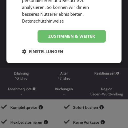
personalisieren und Besuche zu
analysieren. So können wir dir ein
besseres Nutzererlebnis bieten.
Datenschutzhinweise
ZUSTIMMEN & WEITER
Suche starten
EINSTELLUNGEN
Erfahrung
Alter
Reaktionszeit
10
Jahre
47
Jahre
-
Annahmequote
Buchungen
Region
-
-
Baden-Württemberg
Komplettpreise
Sofort buchen
Flexibel stornieren
Keine Vorkasse