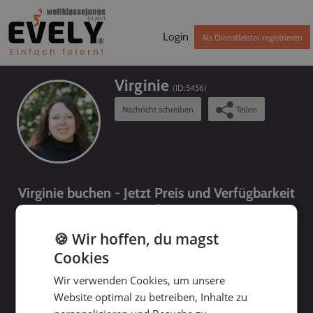
Login
Als Dienstleister registrieren
Virginie
(ID:
5456
)
Nachricht schreiben
Teilen
Virginie buchen - Jetzt Preis und Verfügbarkeit
prüfen!
🍪 Wir hoffen, du magst
Cookies
Wir verwenden Cookies, um unsere
Website optimal zu betreiben, Inhalte zu
bis