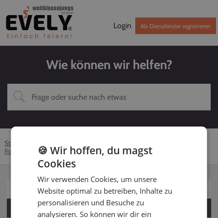
Login
Als Dienstleister registrieren
Wie können wir helfen?
Startseite
Hilfe-Center
Dienstleister
DJ
🍪 Wir hoffen, du magst
Fragen rund um EVELY
Gebühren
Cookies
Wir verwenden Cookies, um unsere
Für Kunden
Website optimal zu betreiben, Inhalte zu
personalisieren und Besuche zu
Für Dienstleister
analysieren. So können wir dir ein