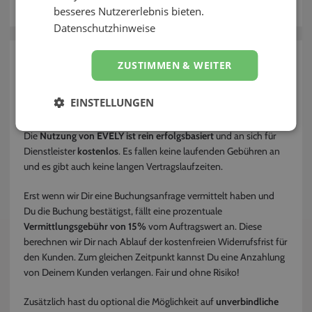
besseres Nutzererlebnis bieten.
Kontakt
Datenschutzhinweise
zurück
ZUSTIMMEN & WEITER
Was kostet die Nutzung von EVELY für
EINSTELLUNGEN
mich als Anbieter?
Die
Nutzung von EVELY ist rein erfolgsbasiert
und an sich für
Dienstleister
kostenlos
. Es fallen keine laufenden Gebühren an
und es gibt auch keine langen Vertragslaufzeiten.
Erst wenn wir Dir eine Buchungsanfrage vermittelt haben und
Du die Buchung bestätigst, fällt eine prozentuale
Vermittlungsgebühr von 15%
vom Auftragswert an. Diese
berechnen wir Dir nach Ablauf der kostenfreien Widerrufsfrist für
den Kunden. Zum gleichen Zeitpunkt kannst Du eine Anzahlung
von Deinem Kunden verlangen. Fair und ohne Risiko!
Zusätzlich hast du optional die Möglichkeit auf
unverbindliche