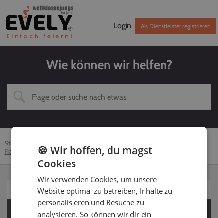
Login
Als Dienstleister registrieren
Wie können wir helfen?
Startseite
Hilfe-Center
Dienstleister
DJ
🍪 Wir hoffen, du magst
Fragen rund um EVELY
Kündigung
Cookies
Wir verwenden Cookies, um unsere
Für Kunden
Website optimal zu betreiben, Inhalte zu
personalisieren und Besuche zu
Für Dienstleister
analysieren. So können wir dir ein