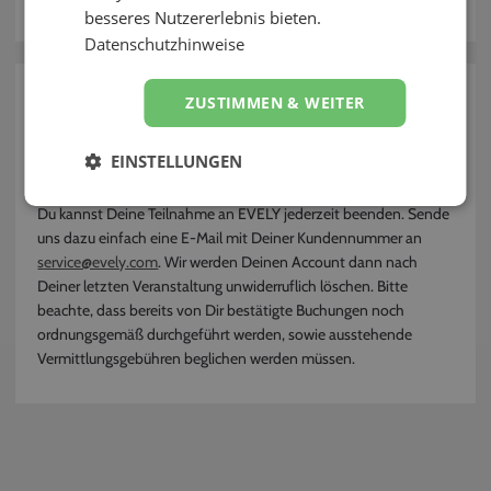
besseres Nutzererlebnis bieten.
Kontakt
Datenschutzhinweise
zurück
ZUSTIMMEN & WEITER
Wie kann ich kündigen bzw. mich von
EINSTELLUNGEN
EVELY abmelden?
Du kannst Deine Teilnahme an EVELY jederzeit beenden. Sende
uns dazu einfach eine E-Mail mit Deiner Kundennummer an
service@evely.com
. Wir werden Deinen Account dann nach
Deiner letzten Veranstaltung unwiderruflich löschen. Bitte
beachte, dass bereits von Dir bestätigte Buchungen noch
ordnungsgemäß durchgeführt werden, sowie ausstehende
Vermittlungsgebühren beglichen werden müssen.