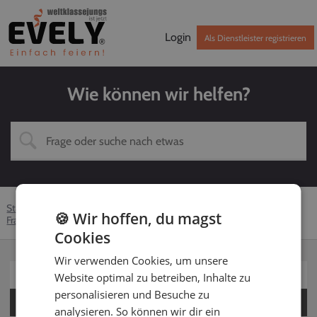
Login
Als Dienstleister registrieren
Wie können wir helfen?
Startseite
Hilfe-Center
Dienstleister
DJ
🍪 Wir hoffen, du magst
Fragen rund um EVELY
Mindeslaufzeiten
Cookies
Wir verwenden Cookies, um unsere
Für Kunden
Website optimal zu betreiben, Inhalte zu
personalisieren und Besuche zu
Für Dienstleister
analysieren. So können wir dir ein