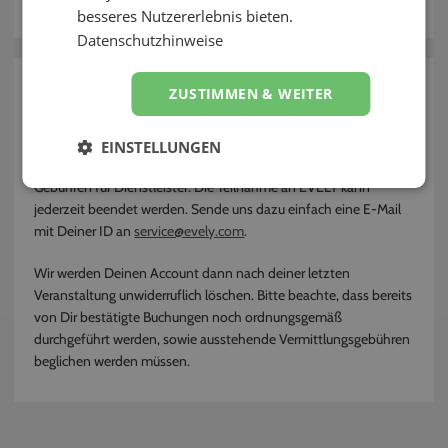
besseres Nutzererlebnis bieten.
Kontakt
Datenschutzhinweise
zurück
ZUSTIMMEN & WEITER
Gibt es eine Mindestlaufzeit bei EVELY?
EINSTELLUNGEN
Nein, es gibt weder eine Mindestlaufzeit noch laufende
Gebühren für Dienstleister. Die Teilnahme an EVELY kann
jederzeit beendet werden. Sende uns dazu einfach eine E-Mail
mit Deiner ID an
service@evely.com
.
Wir werden Deinen Account dann nach deiner letzten
Veranstaltung unwiderruflich löschen. Bitte beachte, dass bereits
von Dir bestätigte Buchungen noch ordnungsgemäß
durchgeführt werden, sowie ausstehende Vermittlungsgebühren
beglichen werden müssen.