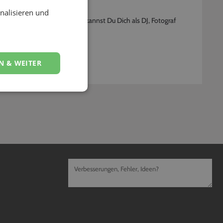
nalisieren und
Event-Dienstleistern. Gerne kannst Du Dich als DJ, Fotograf
N & WEITER