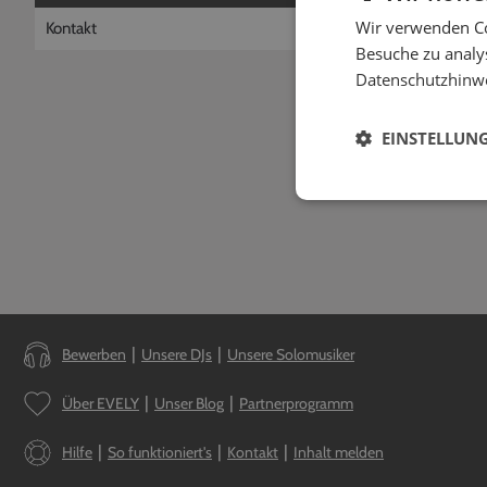
Wie kann ich
Wir verwenden Co
Kontakt
Du suchst neue Auft
Besuche zu analys
oder Live-Musiker 
Datenschutzhinw
Jetzt bewerbe
EINSTELLUN
Bewerben
Unsere DJs
Unsere Solomusiker
Über EVELY
Unser Blog
Partnerprogramm
Hilfe
So funktioniert's
Kontakt
Inhalt melden