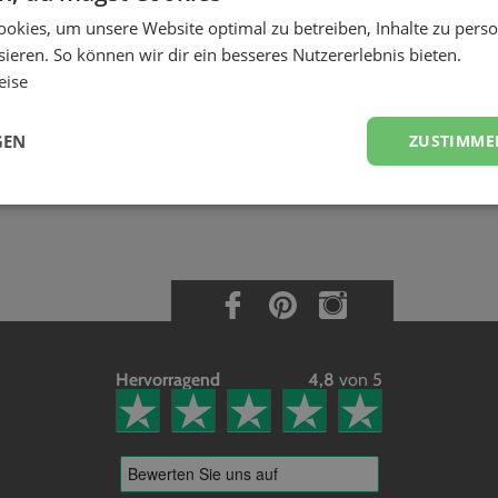
 mich als Anbieter bei EVELY bewerben?
okies, um unsere Website optimal zu betreiben, Inhalte zu perso
räge in Deiner Region? Wir sind immer bundesweit auf der Suche nach guten 
ieren. So können wir dir ein besseres Nutzererlebnis bieten.
bei EVELY bewerben.
eise
n
GEN
ZUSTIMME
Hervorragend
4,8
von 5