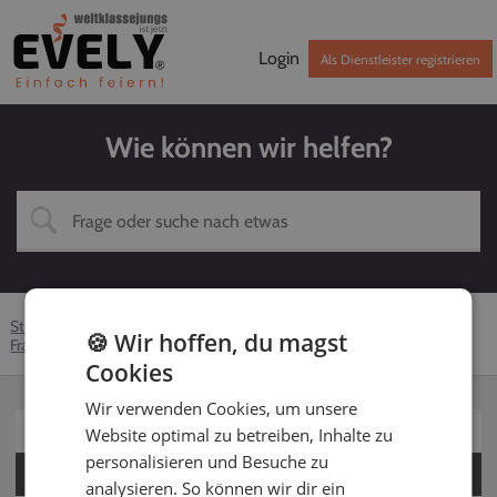
Login
Als Dienstleister registrieren
Wie können wir helfen?
Startseite
Hilfe-Center
Dienstleister
DJ
🍪 Wir hoffen, du magst
Fragen zu Technik und Ausstattung
Aufbau Technik
Cookies
Wir verwenden Cookies, um unsere
Für Kunden
Website optimal zu betreiben, Inhalte zu
personalisieren und Besuche zu
Für Dienstleister
analysieren. So können wir dir ein