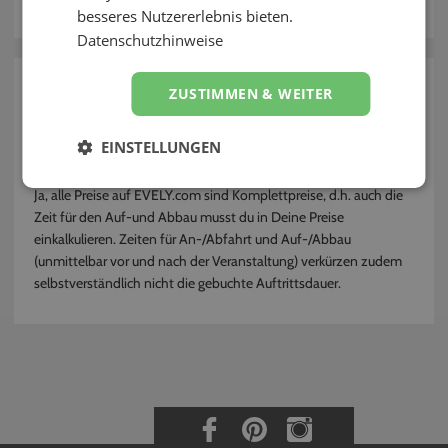
besseres Nutzererlebnis bieten.
Kontakt
Datenschutzhinweise
zurück
ZUSTIMMEN & WEITER
Ist der Aufbau der Technik im Preis
EINSTELLUNGEN
inklusive?
Ja, alle Preise auf EVELY.com sind Komplettpreise, d.h. auch die
Zeit für den Auf-und Abbau musst du in Deine Preise
einkalkulieren. Zeiten für An-/Abfahrt und Auf-/Abbau
(unmittelbar vor und nach der Veranstaltung) verkürzen zudem
selbstverständlich nicht die gebuchte Auftrittsdauer.