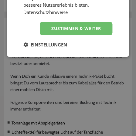
besseres Nutzererlebnis bieten.
Kontakt
Datenschutzhinweise
zurück
ZUSTIMMEN & WEITER
Welche Technik ist im Preis inklusive?
EINSTELLUNGEN
Die genaue Ausgestaltung der Technik hängt vom jeweiligen
Dienstleister ab, da jeder Dienstleister unterschiedliche Technik
besitzt oder anmietet.
Wenn Dich ein Kunde inklusive einem Technik-Paket bucht,
bringst Du vom Lautsprecher bis zum Kabel alles für den Betrieb
einer mobilen Disko mit.
Folgende Komponenten sind bei einer Buchung mit Technik
immer enthalten:
Tonanlage mit Abspielgeräten
Lichteffekt(e) für bewegtes Licht auf der Tanzfläche