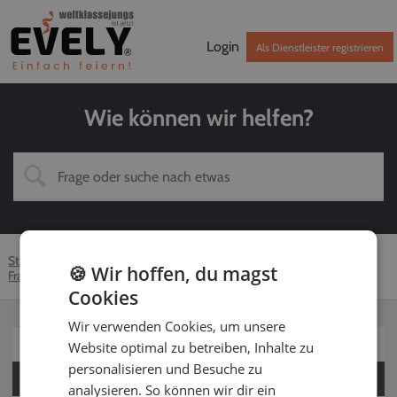
Login
Als Dienstleister registrieren
Wie können wir helfen?
Startseite
Hilfe-Center
Dienstleister
DJ
🍪 Wir hoffen, du magst
Fragen zu Technik und Ausstattung
Welche Technik inklusive
Cookies
Wir verwenden Cookies, um unsere
Für Kunden
Website optimal zu betreiben, Inhalte zu
personalisieren und Besuche zu
Für Dienstleister
analysieren. So können wir dir ein