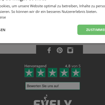
pruch auf Verpflegung vom Kunden?
okies, um unsere Website optimal zu betreiben, Inhalte zu perso
der Kunde Dir alkoholfreie Getränke zur Verfügung stellt. Eine Mahlzeit ist z
ieren. So können wir dir ein besseres Nutzererlebnis bieten.
. Wir empfehlen, dies in einem freundlichen Gespräch vorher zu klären.
eise
GEN
ZUSTIMME
Hervorragend
4,8
von 5