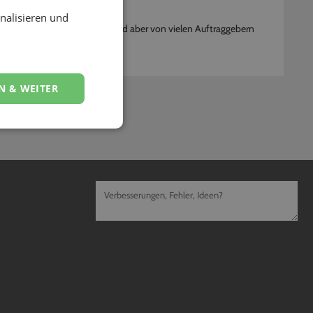
nalisieren und
war nicht selbstverständlich, wird aber von vielen Auftraggebern
N & WEITER