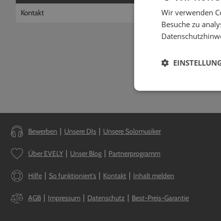
Habe ich Ans
Wir verwenden Co
Kontakt
Es reicht aus, wenn 
Besuche zu analys
ebenfalls angeboten
Datenschutzhinw
EINSTELLUN
Bewerben
Unsere DJs
Unsere Solomusiker
Über EVELY
Unser Blog
Partnerprogramm
Hilfe
So funktioniert's
Kontakt
Inhalt melden
AGB
Impressum
Datenschutz
Best-Preis-Garantie