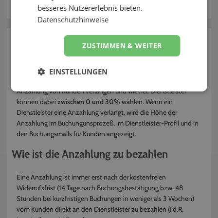
besseres Nutzererlebnis bieten.
Kontakt
Datenschutzhinweise
zurück
ZUSTIMMEN & WEITER
Gibt es eine Anzahlung?
EINSTELLUNGEN
Auf EVELY können Dienstleister selber entscheiden, ob sie eine
Anzahlung von Kunden verlangen und wieviel. Dienstleister
können dabei
zwischen 0 und 30%
wählen. Wenn ein
Dienstleister eine Anzahlung verlangt, wird die Höhe der
Anzahlung im Buchungunsprozeß, im Dienstleister-Profil und in
den Buchungsmails für Kunden angezeigt.
Wie ist die Anzahlung zu bezahlen
Eine Anzahlung ist immer erst nach der kostenfreien
Widerrufsfrist (14 Tage nach Buchungsbestätigung bzw. 48
Stunden bei kurzfristigen Buchungen in weniger als 3 Wochen)
vom Kunden direkt an den Dienstleister zu bezahlen (i.d.R.