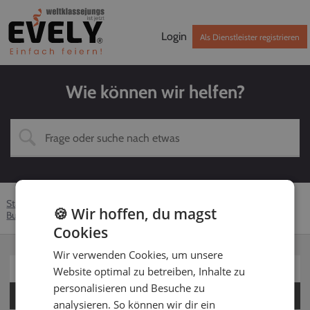
Login
Als Dienstleister registrieren
Wie können wir helfen?
Startseite
Hilfe-Center
Dienstleister
Über EVELY
🍪 Wir hoffen, du magst
Buchung
Gibt es eine Anzahlung?
Cookies
Wir verwenden Cookies, um unsere
Für Kunden
Website optimal zu betreiben, Inhalte zu
personalisieren und Besuche zu
Für Dienstleister
analysieren. So können wir dir ein