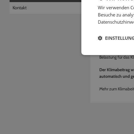
Was ist der K
Wir verwenden Co
Kontakt
Über den Klimabeitr
Besuche zu analys
Kunden bezahlten Kl
Datenschutzhinw
Da alle EVELY-Kund
EINSTELLUN
Dienstleister entst
Pro 100 Kilometer, 
Belastung für das K
Der Klimabeitrag w
automatisch und ge
Mehr zum Klimabeit