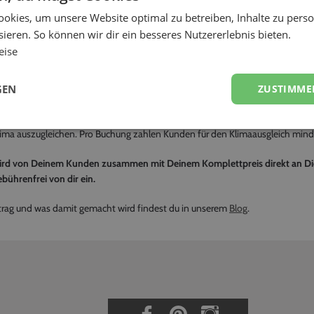
limabeitrag?
okies, um unsere Website optimal zu betreiben, Inhalte zu perso
ag wollen wir die Klimabelastung durch die An- und Abfahrt des Dienstleist
ieren. So können wir dir ein besseres Nutzererlebnis bieten.
imabeitrag leiten wir dazu an zertifizierte Klimaschutzprojekte weiter, d
eise
en mitmachen, können tatsächlich sämtliche CO²-Emissionen ausgeglichen 
GEN
ZUSTIMME
ehen. Natürlich braucht sich jeder Kunde nur mit dem Geldbetrag zu beteilige
die der Diensleister zum Veranstaltungsort insgesamt hin und zurück fahren 
lima auszugleichen. Pro Buchung zahlen Kunden für den Klimaausgleich mind
ird von Deinem Kunden zusammen mit Deinem Komplettpreis direkt an Dic
bührenfrei von dir ein.
rag und was damit gemacht wird findest du in unserem
Blog
.