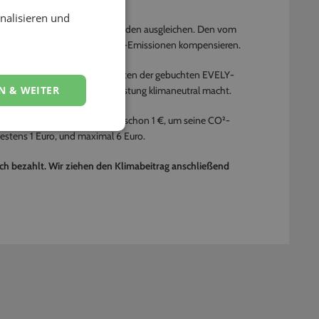
nalisieren und
er zur Veranstaltung seines Kunden ausgleichen. Den vom
ie die entstandene Menge an CO²-Emissionen kompensieren.
werden, die durch die Anfahrten der gebuchten EVELY-
N & WEITER
n, der seine gebuchte Dienstleistung klimaneutral macht.
muss, genügt durchschnittlich schon 1 €, um seine CO²-
estens 1 Euro, und maximal 6 Euro.
h bezahlt. Wir ziehen den Klimabeitrag anschließend