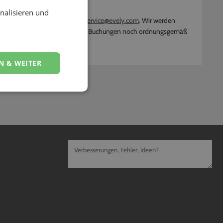
nalisieren und
 mit Deiner Kundennummer an
service@evely.com
. Wir werden
, dass bereits von Dir bestätigte Buchungen noch ordnungsgemäß
N & WEITER