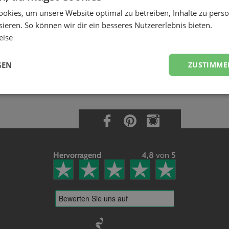
 kündigen bzw. mich von EVELY abmelden?
okies, um unsere Website optimal zu betreiben, Inhalte zu perso
ilnahme an EVELY jederzeit beenden. Sende uns dazu einfach eine E-Mail
ieren. So können wir dir ein besseres Nutzererlebnis bieten.
n nach Deiner letzten Veranstaltung unwiderruflich löschen. Bitte beachte
eise
n, sowie ausstehende Vermittlungsgebühren beglichen werden müssen.
GEN
ZUSTIMME
Hervorragend
4,8
von 5