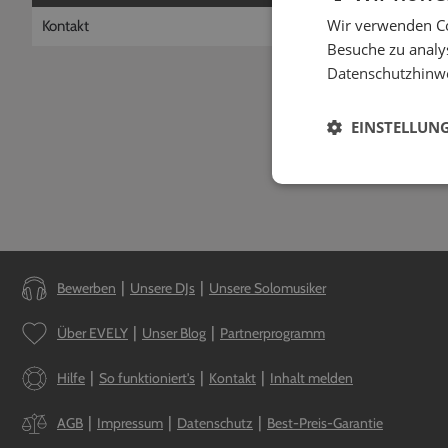
Wie kann ich
Wir verwenden Co
Kontakt
Du kannst Deine Te
Besuche zu analys
Deinen Account dan
Datenschutzhinw
durchgeführt werde
EINSTELLUN
Bewerben
Unsere DJs
Unsere Solomusiker
Über EVELY
Unser Blog
Partnerprogramm
Hilfe
So funktioniert's
Kontakt
Inhalt melden
AGB
Impressum
Datenschutz
Best-Preis-Garantie