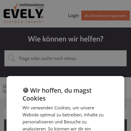
Login
Als Dienstleister registrieren
Wie können wir helfen?
Startseite
Hilfe-Center
Dienstleister
Fotograf
🍪 Wir hoffen, du magst
Fragen rund um EVELY
So funktioniert EVELY
Cookies
Wir verwenden Cookies, um unsere
Für Kunden
Website optimal zu betreiben, Inhalte zu
personalisieren und Besuche zu
Für Dienstleister
analysieren. So können wir dir ein