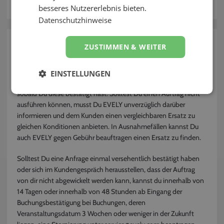
besseres Nutzererlebnis bieten.
Kontakt
Datenschutzhinweise
zurück
ZUSTIMMEN & WEITER
Kann ich einen Auftrag wieder absagen?
EINSTELLUNGEN
Als Dienstleister bist Du grundsätzlich an die Buchung gebunden
sobald Du diese bestätigt hast. Solltest Du einen Auftrag nicht
ausführen können, musst Du EVELY unverzüglich darüber
informieren und dem Kunden einen vergleichbaren Ersatz zu
gleichen Konditionen anbieten. In Ausnahmefällen kannst Du
auch EVELY gegen Gebühr beauftragen einen Ersatz zu finden.
Solltest Du eine Anfrage einmal versehentlich bestätigt haben
oder sich im Kundengespräch herausstellen, dass der Auftrag
von dir nicht abgewickelt werden kann, kannst du innerhalb von
14 Tagen oder innerhalb von 48 Stunden ab Eingang der
Buchungsbestätigung bei Buchungen, deren
Veranstaltungsdatum 3 Wochen oder weniger in der Zukunft