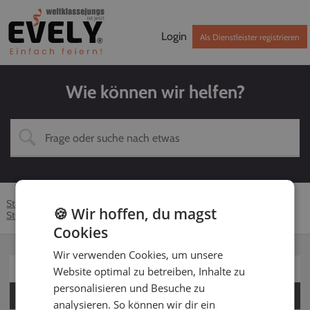
Login
Als Dienstleister registrieren
Wie können wir helfen?
Startseite
Hilfe-Center
Dienstleister
Fotograf
🍪 Wir hoffen, du magst
Stornierung
Auftrag absagen
Cookies
Wir verwenden Cookies, um unsere
Für Kunden
Website optimal zu betreiben, Inhalte zu
personalisieren und Besuche zu
Für Dienstleister
analysieren. So können wir dir ein