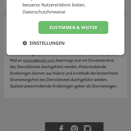
Kontakt
besseres Nutzererlebnis bieten.
Datenschutzhinweise
zurück
ZUSTIMMEN & WEITER
Wie kann ich meine Buchung ändern?
EINSTELLUNGEN
Eine nachträgliche Änderung der Buchung, z. B. des
Veranstaltungsdatums oder von Extras, kann bei EVELY per E-
Mail an
service@evely.com
beantragt und mit Einverständnis
des Dienstleisters durchgeführt werden. Preismindernde
Änderungen können aus Kulanz und innerhalb der kostenfreien
Stornierungsfrist des Dienstleisters durchgeführt werden.
Spätere preismindernde Änderungen gelten als Stornierungen.