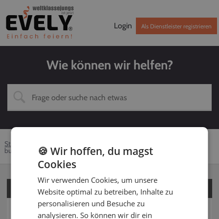
Login
Als Dienstleister registrieren
Wie können wir helfen?
Startseite
Hilfe-Center
Kunden
DJ
Buchung
🍪 Wir hoffen, du magst
buchung-aendern
Cookies
Wir verwenden Cookies, um unsere
Für Kunden
Website optimal zu betreiben, Inhalte zu
personalisieren und Besuche zu
Für Dienstleister
analysieren. So können wir dir ein