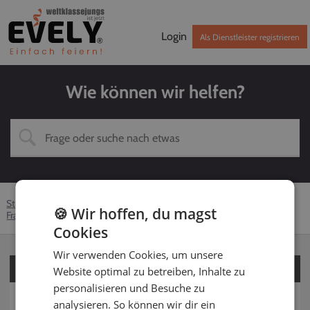
Login
Als Dienstleister registrieren
Wie können wir helfen?
Startseite
Hilfe-Center
Kunden
DJ
🍪 Wir hoffen, du magst
Fragen rund um deinen Dienstleister
Festpreis vs. Open-End
Cookies
Wir verwenden Cookies, um unsere
Für Kunden
Website optimal zu betreiben, Inhalte zu
personalisieren und Besuche zu
Für Dienstleister
analysieren. So können wir dir ein