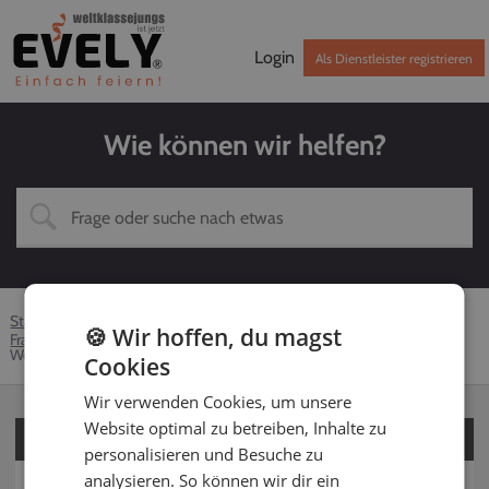
Login
Als Dienstleister registrieren
Wie können wir helfen?
Startseite
Hilfe-Center
Kunden
DJ
🍪 Wir hoffen, du magst
Fragen zu Technik und Ausstattung
Welche DJ-Technik und Ausstattung inklusive
Cookies
Wir verwenden Cookies, um unsere
Website optimal zu betreiben, Inhalte zu
Für Kunden
personalisieren und Besuche zu
analysieren. So können wir dir ein
Für Dienstleister