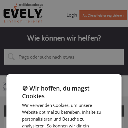
Login
Als Dienstleister registrieren
Wie können wir helfen?
Startseite
Hilfe-Center
Kunden
Über EVELY
🍪 Wir hoffen, du magst
Buchung
Bezahlung
Cookies
Wir verwenden Cookies, um unsere
Für Kunden
Website optimal zu betreiben, Inhalte zu
personalisieren und Besuche zu
Für Dienstleister
analysieren. So können wir dir ein