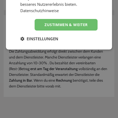
besseres Nutzererlebnis bieten.
Kontakt
Datenschutzhinweise
zurück
ZUSTIMMEN & WEITER
Wie und wann bezahle ich den
EINSTELLUNGEN
Dienstleister?
Die Zahlungsabwicklung erfolgt direkt zwischen dem Kunden
und dem Dienstleister. Manche Dienstleister verlangen eine
Anzahlung von 10-30% . Du bezahlst den vereinbarten
(Rest-)Betrag
erst am Tag der Veranstaltung
vollständig an den
Dienstleister. Standardmäßig erwartet der Dienstleister die
Zahlung in Bar
. Wenn du eine
Rechnung
benötigst, teile dies
dem Dienstleister bitte vorab mit.