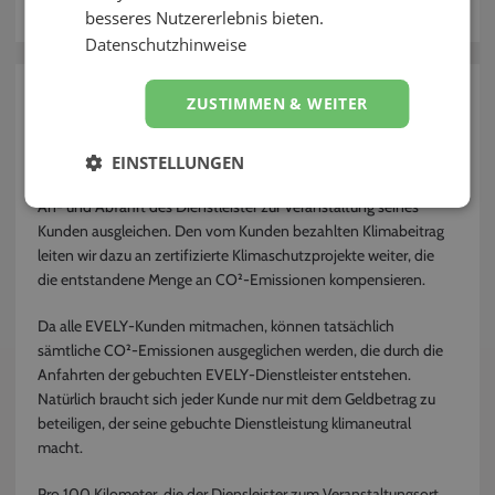
besseres Nutzererlebnis bieten.
Kontakt
Datenschutzhinweise
zurück
ZUSTIMMEN & WEITER
Was ist der Klimabeitrag?
EINSTELLUNGEN
Über den Klimabeitrag wollen wir die Klimabelastung durch die
An- und Abfahrt des Dienstleister zur Veranstaltung seines
Kunden ausgleichen. Den vom Kunden bezahlten Klimabeitrag
leiten wir dazu an zertifizierte Klimaschutzprojekte weiter, die
die entstandene Menge an CO²-Emissionen kompensieren.
Da alle EVELY-Kunden mitmachen, können tatsächlich
sämtliche CO²-Emissionen ausgeglichen werden, die durch die
Anfahrten der gebuchten EVELY-Dienstleister entstehen.
Natürlich braucht sich jeder Kunde nur mit dem Geldbetrag zu
beteiligen, der seine gebuchte Dienstleistung klimaneutral
macht.
Pro 100 Kilometer, die der Diensleister zum Veranstaltungsort