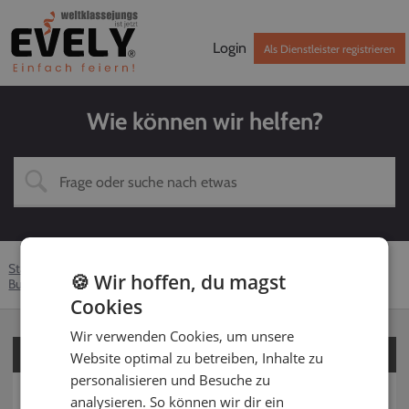
Login
Als Dienstleister registrieren
Wie können wir helfen?
Startseite
Hilfe-Center
Kunden
Über EVELY
🍪 Wir hoffen, du magst
Buchung
Was ist der Klimabeitrag?
Cookies
Wir verwenden Cookies, um unsere
Für Kunden
Website optimal zu betreiben, Inhalte zu
personalisieren und Besuche zu
Für Dienstleister
analysieren. So können wir dir ein