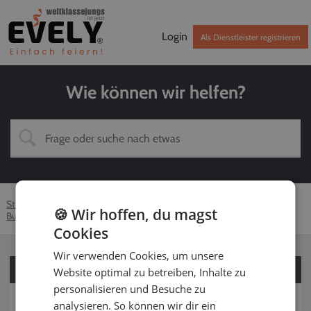
Login
Als Dienstleister registrieren
Wie können wir helfen?
Startseite
Hilfe-Center
Kunden
Fotograf
🍪 Wir hoffen, du magst
Buchung
leistungen
Cookies
Wir verwenden Cookies, um unsere
Für Kunden
Website optimal zu betreiben, Inhalte zu
personalisieren und Besuche zu
Für Dienstleister
analysieren. So können wir dir ein