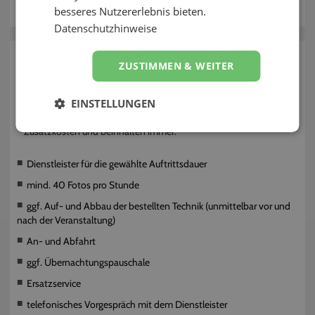
besseres Nutzererlebnis bieten.
Kontakt
Datenschutzhinweise
zurück
ZUSTIMMEN & WEITER
Was beinhaltet die Buchung bei EVELY?
EINSTELLUNGEN
Alle Preise auf EVELY sind
Komplett-Preise
ohne versteckte
Zusatzkosten und beinhalten immer:
Dienstleister für die gewählte Auftrittsdauer
mind. 40 Fotos pro Stunde
ggf. Auf- und Abbau der bestellten Technik (unmittelbar vor und
nach der Veranstaltung)
An- und Abfahrt
ggf. Übernachtungspauschale
Ersatzservice
telefonisches Vorgespräch mit dem Dienstleister