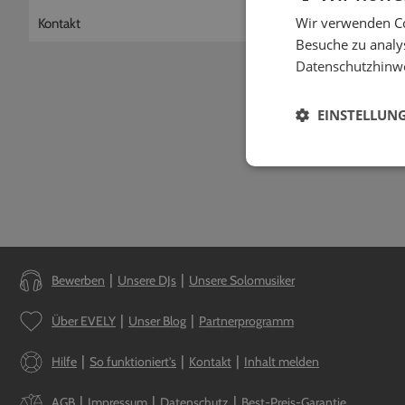
Muss ich spe
Wir verwenden Co
Kontakt
Nein, du kannst de
Besuche zu analys
Wünsche klärst du e
Datenschutzhinw
Wenn du dem Dienst
nutzen.
EINSTELLUN
Bewerben
Unsere DJs
Unsere Solomusiker
Über EVELY
Unser Blog
Partnerprogramm
Hilfe
So funktioniert's
Kontakt
Inhalt melden
AGB
Impressum
Datenschutz
Best-Preis-Garantie