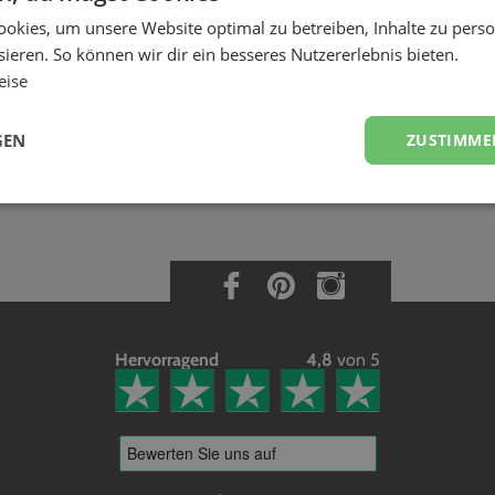
zielle Wünsche schon bei der Buchung angeben?
okies, um unsere Website optimal zu betreiben, Inhalte zu perso
n Dienstleister anhand seiner detaillierten Informationen genau passend z
ieren. So können wir dir ein besseres Nutzererlebnis bieten.
ntweder vor Buchung über die Chat-Funktion im Profil des Dienstleisters ode
eise
leister bei der Buchung noch etwas mitteilen möchtest, kannst du dazu be
GEN
ZUSTIMME
Hervorragend
4,8
von 5