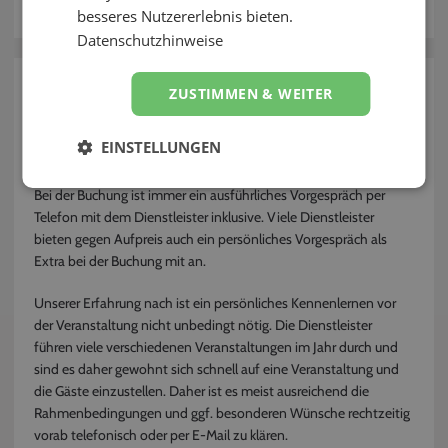
besseres Nutzererlebnis bieten.
Kontakt
Datenschutzhinweise
zurück
ZUSTIMMEN & WEITER
Kann ich den Dienstleister persönlich
EINSTELLUNGEN
kennenlernen?
Bei der Buchung ist immer ein ausführliches Vorgespräch per
Telefon mit dem Dienstleister inklusive. Viele Dienstleister
bieten gegen Aufpreis auch ein persönliches Vorgespräch als
Extra bei der Buchung mit an.
Unserer Erfahrung nach ist ein persönliches Kennenlernen vor
der Veranstaltung nicht unbedingt nötig. Die Dienstleister
führen viele verschiedenen Veranstaltungen im Jahr durch und
sind es daher gewohnt sich schnell auf eine Veranstaltung und
die Gäste einzustellen. Daher ist es meist ausreichend die
Rahmenbedingungen und ggf. besonderen Wünsche rechtzeitig
vorab telefonisch oder per E-Mail zu klären.