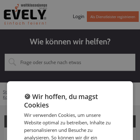
Login
Als Dienstleister registrieren
Wie können wir helfen?
Startseite
Hilfe-Center
Kunden
Fotograf
🍪 Wir hoffen, du magst
Kontaktaufnahme
Persönliches Kennenlernen
Cookies
Wir verwenden Cookies, um unsere
Für Kunden
Website optimal zu betreiben, Inhalte zu
personalisieren und Besuche zu
Für Dienstleister
analysieren. So können wir dir ein