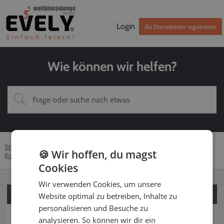
Login
Als Dienstleister registrieren
Wie können wir helfen?
Startseite
Hilfe-Center
Kunden
Fotograf
🍪 Wir hoffen, du magst
Kontaktaufnahme
Kontakt vor Buchung
Cookies
Wir verwenden Cookies, um unsere
Für Kunden
Website optimal zu betreiben, Inhalte zu
personalisieren und Besuche zu
Für Dienstleister
analysieren. So können wir dir ein