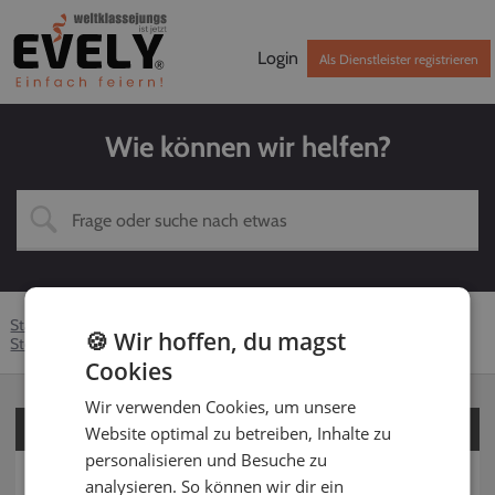
Login
Als Dienstleister registrieren
Wie können wir helfen?
Startseite
Hilfe-Center
Kunden
Fotograf
🍪 Wir hoffen, du magst
Stornierung
Krankheit
Cookies
Wir verwenden Cookies, um unsere
Für Kunden
Website optimal zu betreiben, Inhalte zu
personalisieren und Besuche zu
Für Dienstleister
analysieren. So können wir dir ein