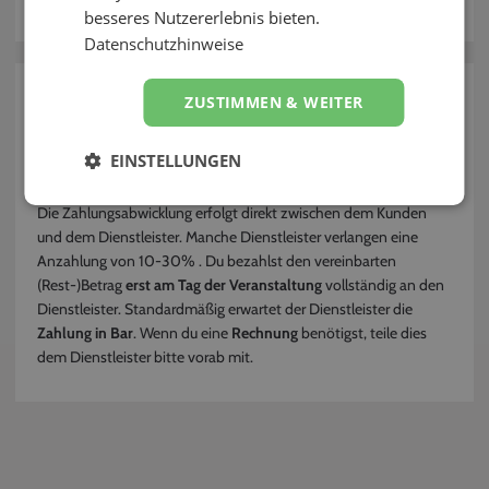
besseres Nutzererlebnis bieten.
Kontakt
Datenschutzhinweise
zurück
ZUSTIMMEN & WEITER
Wie und wann bezahle ich den
EINSTELLUNGEN
Dienstleister?
Die Zahlungsabwicklung erfolgt direkt zwischen dem Kunden
und dem Dienstleister. Manche Dienstleister verlangen eine
Anzahlung von 10-30% . Du bezahlst den vereinbarten
(Rest-)Betrag
erst am Tag der Veranstaltung
vollständig an den
Dienstleister. Standardmäßig erwartet der Dienstleister die
Zahlung in Bar
. Wenn du eine
Rechnung
benötigst, teile dies
dem Dienstleister bitte vorab mit.