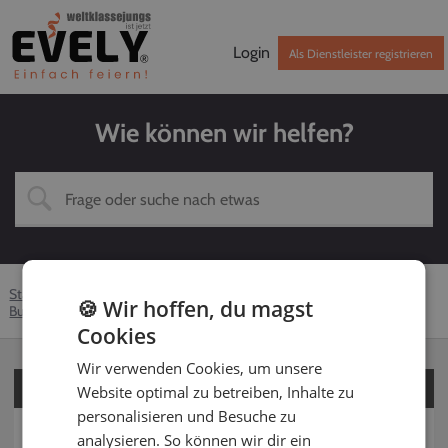
Login
Als Dienstleister registrieren
Wie können wir helfen?
Startseite
Hilfe-Center
Kunden
Solomusiker
🍪 Wir hoffen, du magst
Buchung
Bezahlung
Cookies
Wir verwenden Cookies, um unsere
Für Kunden
Website optimal zu betreiben, Inhalte zu
personalisieren und Besuche zu
Für Dienstleister
analysieren. So können wir dir ein