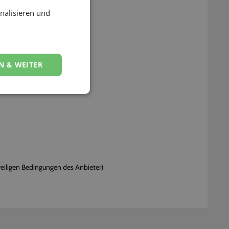
nalisieren und
immer:
gsgröße
N & WEITER
weiligen Bedingungen des Anbieter)