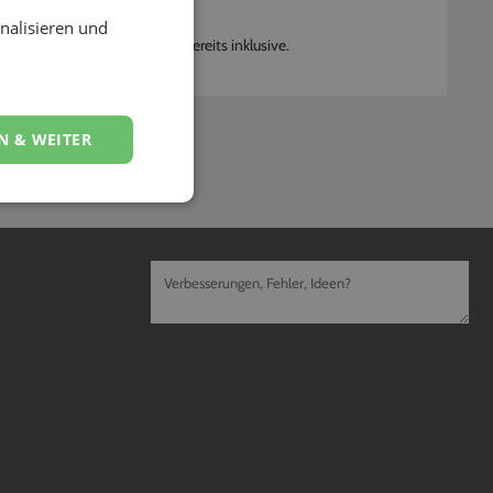
sorgen?
nalisieren und
tung des Dienstleisters sind bereits inklusive.
N & WEITER