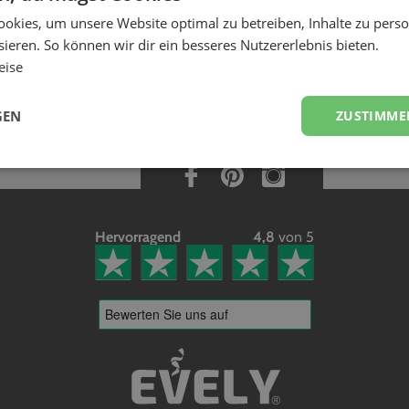
die Unterkunft/Übernachtung des Dienstleister 
okies, um unsere Website optimal zu betreiben, Inhalte zu perso
sind die Preise auf EVELY all inclusive, d.h. auch die Kosten für eine Übernach
ieren. So können wir dir ein besseres Nutzererlebnis bieten.
eise
GEN
ZUSTIMME
Hervorragend
4,8
von 5