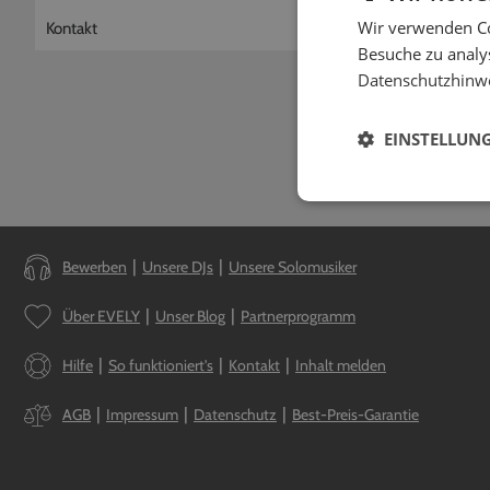
Muss ich für 
Wir verwenden Co
Kontakt
Nein, grundsätzlich 
Besuche zu analys
Datenschutzhinw
EINSTELLUN
Bewerben
Unsere DJs
Unsere Solomusiker
Über EVELY
Unser Blog
Partnerprogramm
Hilfe
So funktioniert's
Kontakt
Inhalt melden
AGB
Impressum
Datenschutz
Best-Preis-Garantie