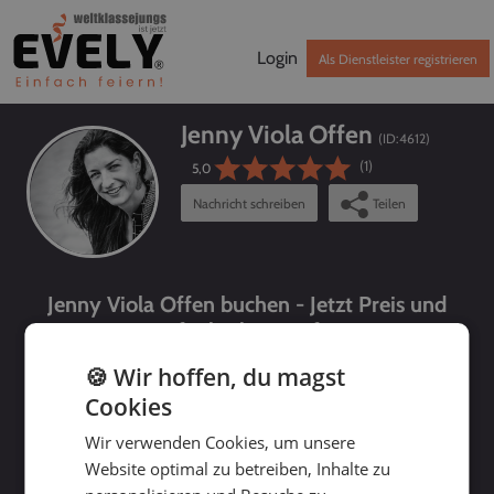
Login
Als Dienstleister registrieren
Jenny Viola Offen
(ID:
4612
)
(1)
5,0
Nachricht schreiben
Teilen
Jenny Viola Offen buchen - Jetzt Preis und
Verfügbarkeit prüfen!
🍪 Wir hoffen, du magst
Cookies
Wir verwenden Cookies, um unsere
Website optimal zu betreiben, Inhalte zu
bis