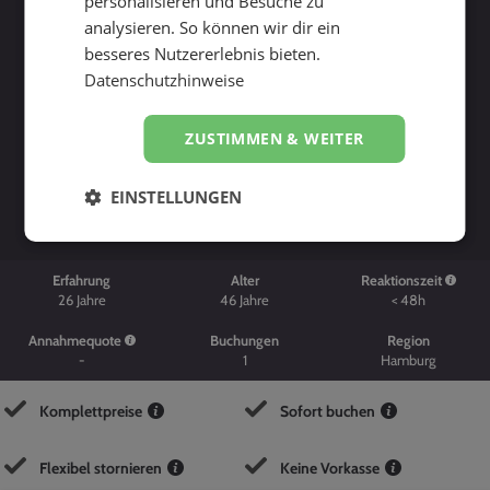
personalisieren und Besuche zu
analysieren. So können wir dir ein
besseres Nutzererlebnis bieten.
Datenschutzhinweise
ZUSTIMMEN & WEITER
Suche starten
EINSTELLUNGEN
Erfahrung
Alter
Reaktionszeit
26
Jahre
46
Jahre
< 48h
Annahmequote
Buchungen
Region
-
1
Hamburg
Komplettpreise
Sofort buchen
Flexibel stornieren
Keine Vorkasse