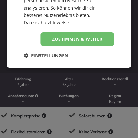
personalisieren und Besuche zu
analysieren. So können wir dir ein
besseres Nutzererlebnis bieten.
Datenschutzhinweise
ZUSTIMMEN & WEITER
Suche starten
EINSTELLUNGEN
Erfahrung
Alter
Reaktionszeit
7
Jahre
63
Jahre
-
Annahmequote
Buchungen
Region
-
-
Bayern
Komplettpreise
Sofort buchen
Flexibel stornieren
Keine Vorkasse