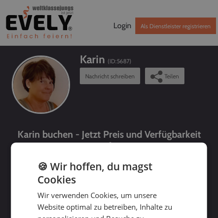
Login
Als Dienstleister registrieren
Karin
(ID:
5687
)
Nachricht schreiben
Teilen
Karin buchen - Jetzt Preis und Verfügbarkeit
prüfen!
🍪 Wir hoffen, du magst
Cookies
Wir verwenden Cookies, um unsere
Website optimal zu betreiben, Inhalte zu
bis