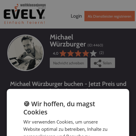
Login
Als Dienstleister registrieren
Michael
Würzburger
(ID:
4460
)
(2)
4,0
Nachricht schreiben
Teilen
Michael Würzburger buchen - Jetzt Preis und
Verfügbarkeit prüfen!
🍪 Wir hoffen, du magst
Cookies
Wir verwenden Cookies, um unsere
Website optimal zu betreiben, Inhalte zu
bis