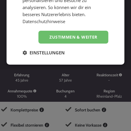
personalisieren und Besuche zu
analysieren. So können wir dir ein
besseres Nutzererlebnis bieten.
Datenschutzhinweise
ZUSTIMMEN & WEITER
Suche starten
EINSTELLUNGEN
Erfahrung
Alter
Reaktionszeit
45
Jahre
57
Jahre
-
Annahmequote
Buchungen
Region
100%
4
Rheinland-Pfalz
Komplettpreise
Sofort buchen
Flexibel stornieren
Keine Vorkasse