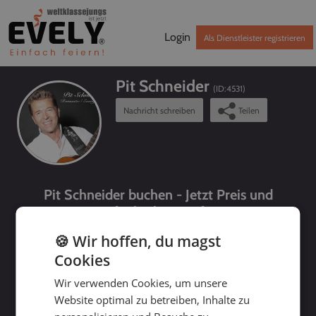
Login
Als Dienstleister registrieren
Pit Schneider
(ID:
4531
)
Nachricht schreiben
Teilen
Pit Schneider buchen - Jetzt Preis und
Verfügbarkeit prüfen!
🍪 Wir hoffen, du magst
Cookies
Wir verwenden Cookies, um unsere
Website optimal zu betreiben, Inhalte zu
bis