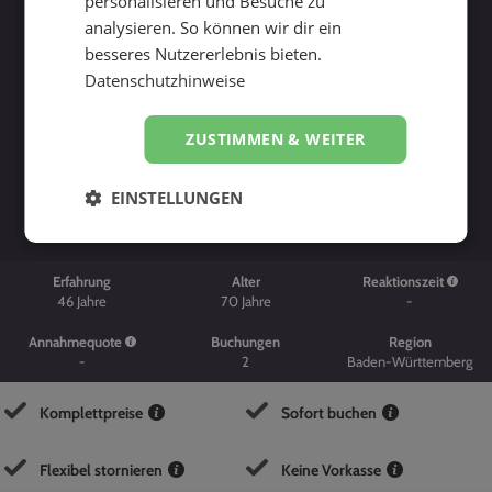
personalisieren und Besuche zu
analysieren. So können wir dir ein
besseres Nutzererlebnis bieten.
Datenschutzhinweise
ZUSTIMMEN & WEITER
Suche starten
EINSTELLUNGEN
Erfahrung
Alter
Reaktionszeit
46
Jahre
70
Jahre
-
Annahmequote
Buchungen
Region
-
2
Baden-Württemberg
Komplettpreise
Sofort buchen
Flexibel stornieren
Keine Vorkasse