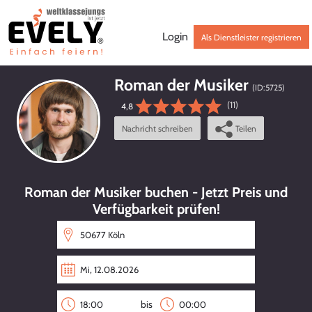
Login
Als Dienstleister registrieren
Roman der Musiker
(ID:
5725
)
(11)
4,8
Nachricht schreiben
Teilen
Roman der Musiker buchen - Jetzt Preis und
Verfügbarkeit prüfen!
bis