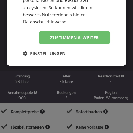
personalisieren und Besuche zu
analysieren. So können wir dir ein
besseres Nutzererlebnis bieten.
Datenschutzhinweise
ZUSTIMMEN & WEITER
Suche starten
EINSTELLUNGEN
Erfahrung
Alter
Reaktionszeit
28
Jahre
45
Jahre
-
Annahmequote
Buchungen
Region
100%
3
Baden-Württemberg
Komplettpreise
Sofort buchen
Flexibel stornieren
Keine Vorkasse