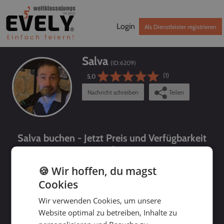
Login
Als Dienstleister registrieren
Salva
(ID:
6209
)
(1)
5,0
Nachricht schreiben
Teilen
Salva buchen - Jetzt Preis und Verfügbarkeit
prüfen!
🍪 Wir hoffen, du magst
Cookies
Wir verwenden Cookies, um unsere
Website optimal zu betreiben, Inhalte zu
bis